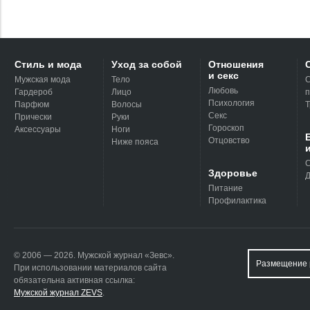
Стиль и мода
Уход за собой
Отношения
и секс
Мужская мода
Тело
С
Любовь
Гардероб
Лицо
п
Психология
Парфюм
Волосы
Т
Секс
Прически
Руки
Гороскоп
Аксессуары
Ноги
Отцовство
Ниже пояса
С
Здоровье
Д
Питание
Профилактика
© 2006 — 2026. Мужской журнал «Зевс».
Размещение 
При использовании материалов сайта
обязательна активная ссылка:
Мужской журнал ZEVS
.