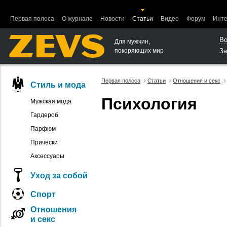
Ошибка в функции вывода объектов.
Первая полоса
О журнале
Новости
Статьи
Видео
Форум
Инте
Во
Для мужчин,
покоряющих мир
За
Первая полоса
Статьи
Отношения и секс
Стиль и мода
Психология
Мужская мода
Гардероб
Парфюм
Прически
Аксессуары
Уход за собой
Спорт
Отношения
и секс