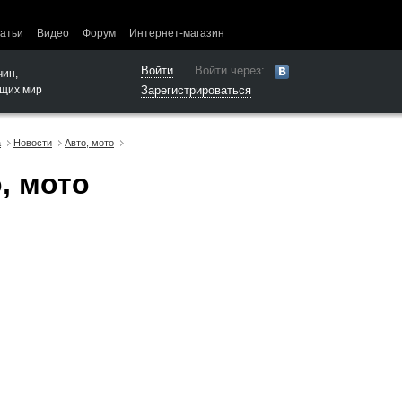
атьи
Видео
Форум
Интернет-магазин
Войти
Войти через:
чин,
щих мир
Зарегистрироваться
а
Новости
Авто, мото
, мото