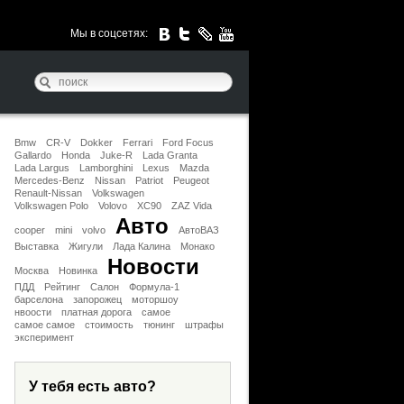
Мы в соцсетях:
Bmw
CR-V
Dokker
Ferrari
Ford Focus
Gallardo
Honda
Juke-R
Lada Granta
Lada Largus
Lamborghini
Lexus
Mazda
Mercedes-Benz
Nissan
Patriot
Peugeot
Renault-Nissan
Volkswagen
Volkswagen Polo
Volovo
XC90
ZAZ Vida
Авто
cooper
mini
volvo
АвтоВАЗ
Выставка
Жигули
Лада Калина
Монако
Новости
Москва
Новинка
ПДД
Рейтинг
Салон
Формула-1
барселона
запорожец
моторшоу
нвоости
платная дорога
самое
самое самое
стоимость
тюнинг
штрафы
эксперимент
У тебя есть авто?