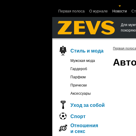
Ошибка в функции вывода объектов.
Первая полоса
О журнале
Новости
Ст
Для муж
покоряю
Первая полос
Стиль и мода
Авто
Мужская мода
Гардероб
Парфюм
Прически
Аксессуары
Уход за собой
Спорт
Отношения
и секс