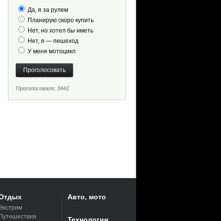
Да, я за рулем
Планирую скоро купить
Нет, но хотел бы иметь
Нет, я — пешеход
У меня мотоцикл
Проголосовало: 3442
Отдых
Авто, мото
Экстрим
Путешествия
Технологии