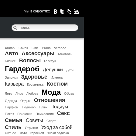
Мы в соцсетях:
Armani
Cavalli
Girls
Prada
Versace
Авто
Аксессуары
Алкоголь
Волосы
Бизнес
Галстук
Гардероб
Девушки
Дети
Здоровье
Запонки
Измена
Костюм
Карьера
Косметика
Мода
Лето
Лицо
Любовь
Обувь
Отношения
Одежда
Отдых
Подиум
Парфюм
Педикюр
Пляж
Секс
Показ
Прически
Психология
Семья
Советы
Спорт
Стиль
Уход за собой
Стрижки
Фитнес
Фото
гороскоп
знаки зодиака