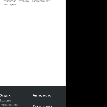
отцовство
рубашки
совместимость
чемоданы
Отдых
Авто, мото
Экстрим
Путешествия
Технологии