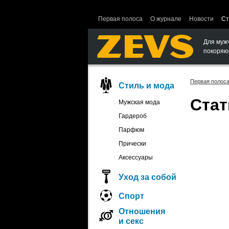
Ошибка в функции вывода объектов.
Первая полоса
О журнале
Новости
Ст
Для муж
покоряю
Первая полос
Стиль и мода
Стат
Мужская мода
Гардероб
Парфюм
Прически
Аксессуары
Уход за собой
Спорт
Отношения
и секс