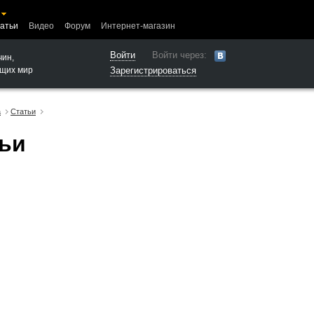
атьи
Видео
Форум
Интернет-магазин
Войти
Войти через:
чин,
щих мир
Зарегистрироваться
а
Статьи
ьи