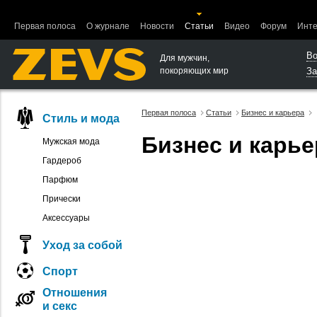
Ошибка в функции вывода объектов.
Первая полоса
О журнале
Новости
Статьи
Видео
Форум
Инте
Во
Для мужчин,
покоряющих мир
За
Первая полоса
Статьи
Бизнес и карьера
Стиль и мода
Бизнес и карье
Мужская мода
Гардероб
Парфюм
Прически
Аксессуары
Уход за собой
Спорт
Отношения
и секс