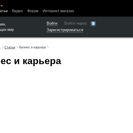
атьи
Видео
Форум
Интернет-магазин
Войти
Войти через:
чин,
щих мир
Зарегистрироваться
а
Статьи
Бизнес и карьера
ес и карьера