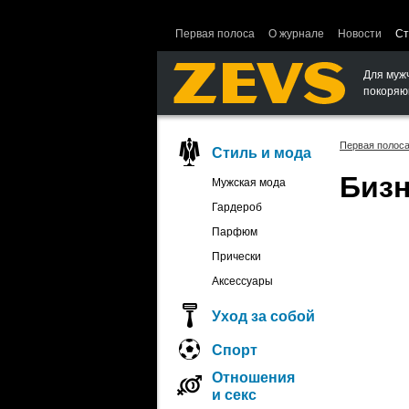
Ошибка в функции вывода объектов.
Первая полоса
О журнале
Новости
Ст
Для муж
покоряю
Первая полос
Стиль и мода
Бизн
Мужская мода
Гардероб
Парфюм
Прически
Аксессуары
Уход за собой
Спорт
Отношения
и секс