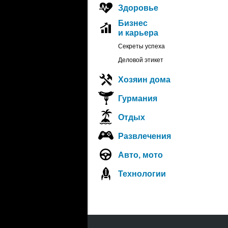
Здоровье
Бизнес
и карьера
Секреты успеха
Деловой этикет
Хозяин дома
Гурмания
Отдых
Развлечения
Авто, мото
Технологии