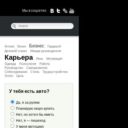
Мы в соцсетях:
Бизнес
Armani
Бизен
Гардероб
Деловой этикет
Имидж руководителя
Карьера
Лень
Мотивация
Одежда
Психология
Работа
Руководство
Саморазвитие
Собеседование
Стиль
Трудоустройство
Успех
Цель
У тебя есть авто?
Да, я за рулем
Планирую скоро купить
Нет, но хотел бы иметь
Нет, я — пешеход
У меня мотоцикл